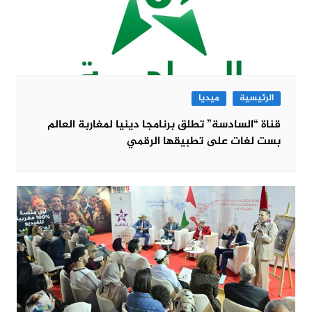
الرئيسية
ميديا
قناة “السادسة” تطلق برنامجا دينيا لمغاربة العالم
بست لغات على تطبيقها الرقمي