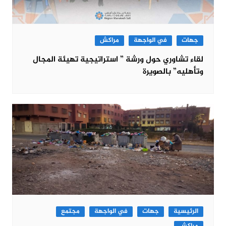
جهات
في الواجهة
مراكش
لقاء تشاوري حول ورشة ” استراتيجية تهيئة المجال
وتأهليه” بالصويرة
الرئيسية
جهات
في الواجهة
مجتمع