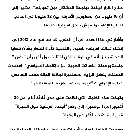
صناع القرار كيفية مواجهة المشاكل دون تهويلها”، مشيرا إلى
أن 16 مليونا من المهاجرين الأفارقة بين 32 مليونا في العالم،
اختاروا الإقامة والعيش داخل افريقيا نفسها.
وأشار في هذا الصدد إلى أن المغرب قد دعا في عام 2013 إلى
إنشاء تحالف افريقي للهجرة والتنمية كأداة للحوار بشأن قضايا
الهجرة، مبرزا أنه في الوقت الذي اختارت دول أخرى أن تبقى ”
جامدة ورهينة انفعالات الهوية (…) والإقصاء السياسي”، اعتمدت
المملكة، بفضل الرؤية المستنيرة لجلالة الملك محمد السادس،
خطوة الإدماج ك “قيمة مضافة، وفرصة للمستقبل “.
وتوخت هذه الخلوة، التي نظمت على مدى ثلاثة أيام (من 30
أكتوبر إلى 1 نوفمبر)، إلى وضع “أجندة افريقية حول الهجرة”
قبل قمة الاتحاد الأفريقي المقبلة.
وسمحت الخلوة بإجراء مشاورات مع الدول والهياكل المعنية من