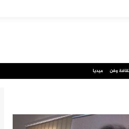
قافة وفن
ميديا