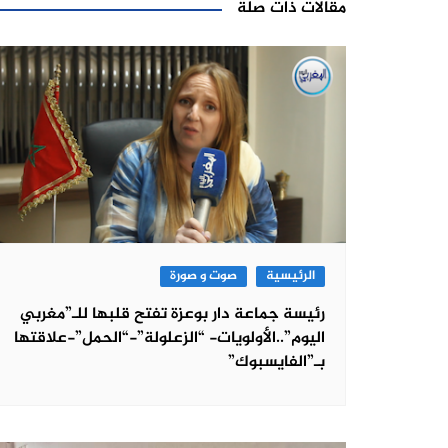
مقالات ذات صلة
الرئيسية
صوت و صورة
رئيسة جماعة دار بوعزة تفتح قلبها للـ”مغربي
اليوم”..الأولويات- “الزعلولة”-“الحمل”-علاقتها
بـ”الفايسبوك”