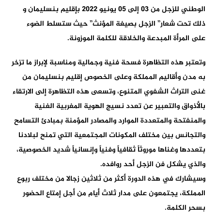
الوطني للزجل من 03 إلى 05 يونيو 2022 بإقليم بنسليمان و
ذلك تحت شعار” الزجل بصيغة المؤنث” حيث ستسلط الضوء
على المرأة المبدعة والخلاقة للكلمة الموزونة.
وتعتبر هذه التظاهرة فسحة فنية وجمالية ومناسبة لإبراز ما تزخر
به مدن وأقاليم المملكة وعلى الخصوص إقليم بنسليمان من
غنى التراث الشفوي المتنوع، وتسعى هذه التظاهرة إلى الارتقاء
بالأذواق والتعبير عن تعدد نسيج الهوية المغربية الغنية
والمنفتحة والمتعددة الموارد والمصادر المؤمنة بمبادئ التسامح
والتجانس بين مختلف المكونات المجتمعية التي تمنح لبلادنا
بتعددها وغناها موروثاً ثقافياً وفنياً وإنسانياً شديد الخصوصية،
والذي يشكل فن الزجل أحد روافده.
وسيشارك في هذه الدورة أكثر من ثلاثين زجالا من مختلف ربوع
المملكة، يجتمعون على مدار ثلاث أيام من أجل إمتاع الحضور
بسحر الكلمة.