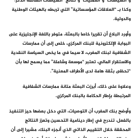
و”السياسات” و”العمليات” و”نتائج” السياسات السالفة الذكر،
وكذا بـ “العلاقات المؤسساتية” التي تربطه بالهيئات الوطنية
والدولية.
وأورد البلاغ أن تقريرا خاصا بالبعثة، متوفر باللغة الإنجليزية على
البوابة الإلكترونية للبنك المركزي، خلص إلى أن ممارسات
الشفافية لبنك المغرب، لا سيما في ما يخص السياسة النقدية
والاستقرار المالي، تعتبر “موسعة وشاملة” مما يسمح لها بأن
“تحظى بثقة هامة لدى الأطراف المعنية”.
وعلاوة على ذلك، أبرزت البعثة متانة ممارسات الشفافية
المرتبطة بإطار الحكامة بالبنك المركزي.
وأوضح بنك المغرب أن التوصيات، التي دخل بعضها حيز التنفيذ
بالفعل، تندرج في إطار دينامية التحسين وتعزز النتائج
المحققة خلال التقييم الذاتي الذي أنجزه البنك، مشيرا إلى أن