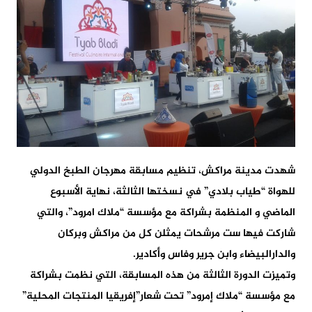
شهدت مدينة مراكش، تنظيم مسابقة مهرجان الطبخ الدولي
للهواة “طياب بلادي” في نسختها الثالثة، نهاية الأسبوع
الماضي و المنظمة بشراكة مع مؤسسة “ملاك امرود”، والتي
شاركت فيها ست مرشحات يمثلن كل من مراكش وبركان
والدارالبيضاء وابن جرير وفاس وأكادير.
وتميزت الدورة الثالثة من هذه المسابقة، التي نظمت بشراكة
مع مؤسسة “ملاك إمرود” تحت شعار”إفريقيا المنتجات المحلية”