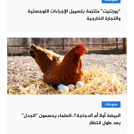
“بورتنیت” ملتزمة بتسھیل الإجراءات اللوجستیة
والتجارة الخارجیة
منوعات
البيضة أولا أم الدجاجة؟..العلماء يحسمون “الجدل”
بعد طول انتظار