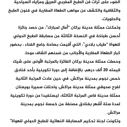
الضوء على ثرات فن الطبخ المغربي العريق ومزاياه السياحية
والثقافية والكشف عن مواهب الطهاة المغاربة في فنون الطبخ
والحلويات.
وتمكنت ممثلة مدينة بركان “أمال لمبارك”، من حصد جائزة
أحسن طباخة في النسخة الثالثة من مسابقة الطبخ الدولي
للهواة “طياب بلادي”، التي أقيمت بساحة جامع الفناء ، بحضور
كبار الطهاة المغاربة والأجانب من ضمنهم الشاف موحا.
وحصلت ممثلة مدينة بركان الفائزة بالمرتبة الأولى على شيك
قيمته 20 ألف درهم، بالإضافة إلى دورة تكوينية بأحد فنادق
خمس نجوم بمدينة مراكش، في حين عادت المرتبة الثانية
لفرح صدوقي ممثلة مدينة مراكش، واحتلت سميرة بويعنان
ممثلة مدينة فاس المرتبة الثالثة، ليستفيدا من دورة تكوينية
لمدة ستة أشهر بفنادق مصنفة من خمسة نجوم بمدينة
مراكش.
وتكونت لجنة تحكيم المسابقة النهائية للطبخ الدولي للهواة”