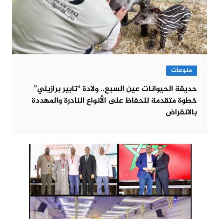
منوعات
حديقة الحيوانات عين السبع.. ولادة “تابير برازيلي”
خطوة متقدمة للحفاظ على الأنواع النادرة والمهددة
بالانقراض