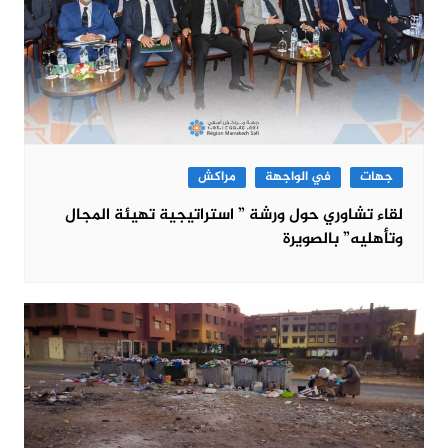
جهات
في الواجهة
مراكش
لقاء تشاوري حول ورشة ” استراتيجية تهيئة المجال
وتأهليه” بالصويرة