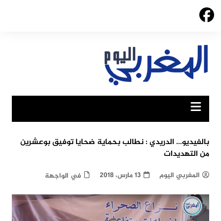
Ski
t
conten
بالفيديو… الدريدي : نطالب بحماية ضحايا توفيق بوعشرين
من التهديدات
المغربي اليوم
13 مارس، 2018
في الواجهة