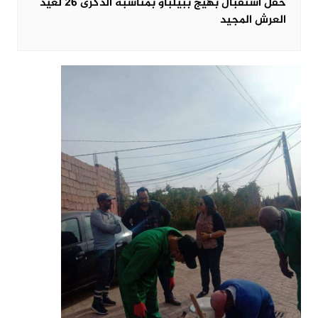
حفل استقبال بهيج ببيلباو بمناسبة الذكرى 26 لعيد
العرش المجيد