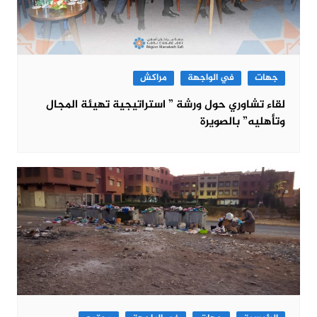
جهات
في الواجهة
مراكش
لقاء تشاوري حول ورشة ” استراتيجية تهيئة المجال
وتأهليه” بالصويرة