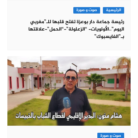
الرئيسية
صوت و صورة
رئيسة جماعة دار بوعزة تفتح قلبها للـ”مغربي
اليوم”..الأولويات- “الزعلولة”-“الحمل”-علاقتها
بـ”الفايسبوك”
صوت و صورة