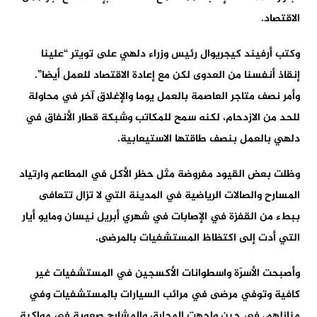
الاقتصاد.
وكتب أرفيند كيجريوال رئيس وزراء دلهي على تويتر “علينا
إنقاذ أنفسنا من العدوى لكن مع إعادة الاقتصاد للعمل أيضا”.
وأمر نصف متاجر العاصمة بالعمل يوما والإغلاق آخر في محاولة
للحد من الازدحام، لكنه سمح للمكاتب وشبكة قطار الأنفاق في
دلهي بالعمل بنصف طاقتها الاستيعابية.
وظلت بعض القيود مفروضة مثل حظر الأكل في المطاعم وارتياد
المسارح والصالات الرياضية في المدينة التي لا تزال تتعافى
ببطء من القفزة في الإصابات في شهري أبريل نيسان ومايو أيار
التي أدت إلى اكتظاظ المستشفيات بالمرضى.
وأصبحت الأسرّة واسطوانات الأكسجين في المستشفيات غير
كافية وتوفي مرضى في مرائب السيارات بالمستشفيات وفي
منازلهم، في حين واجهت المحارق والمشارح صعوبة في مواكبة