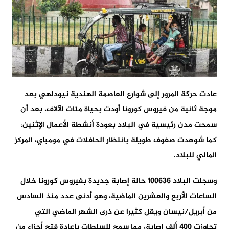
عادت حركة المرور إلى شوارع العاصمة الهندية نيودلهي بعد
موجة ثانية من فيروس كورونا أودت بحياة مئات الآلاف، بعد أن
سمحت مدن رئيسية في البلاد بعودة أنشطة الأعمال الإثنين،
كما شوهدت صفوف طويلة بانتظار الحافلات في مومباي، المركز
المالي للبلاد.
وسجلت البلاد 100636 حالة إصابة جديدة بفيروس كورونا خلال
الساعات الأربع والعشرين الماضية، وهو أدنى عدد منذ السادس
من أبريل/نيسان ويقل كثيرا عن ذرى الشهر الماضي التي
تجاوزت 400 ألف إصابة، مما سمح للسلطات بإعادة فتح أجزاء من