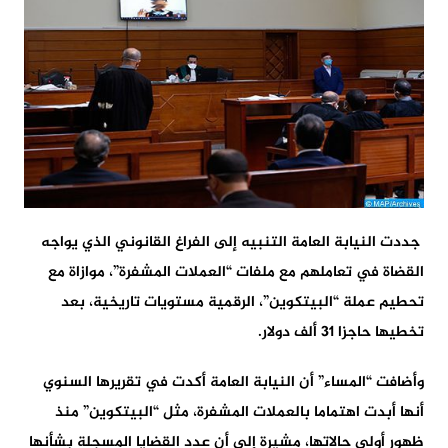
جددت النيابة العامة التنبيه إلى الفراغ القانوني الذي يواجه
القضاة في تعاملهم مع ملفات “العملات المشفرة”، موازاة مع
تحطيم عملة “البيتكوين”، الرقمية مستويات تاريخية، بعد
تخطيها حاجزا 31 ألف دولار.
وأضافت “المساء” أن النيابة العامة أكدت في تقريرها السنوي
أنها أبدت اهتماما بالعملات المشفرة، مثل “البيتكوين” منذ
ظهور أولى حالاتها، مشيرة إلى أن عدد القضايا المسجلة بشأنها