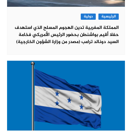
الرئيسية
دولية
المملكة المغربية تدين الهجوم المسلح الذي استهدف
حفلا أقيم بواشنطن بحضور الرئيس الأمريكي فخامة
السيد دونالد ترامب (مصدر من وزارة الشؤون الخارجية)