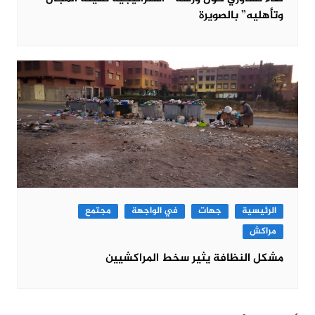
وتأهليه” بالصويرة
الرئيسية
جهات
في الواجهة
مجتمع
مراكش
مشكل النظافة يثير سخط المراكشيين