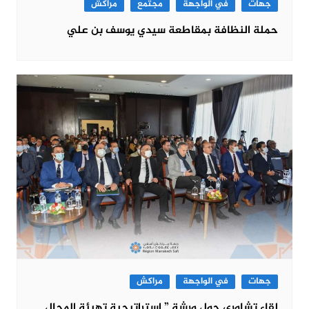
جهات
في الواجهة
مجتمع
مراكش
حملة النظافة بمقاطعة سيدي يوسف بن علي
جهات
في الواجهة
مراكش
لقاء تشاوري حول ورشة ” استراتيجية تهيئة المجال