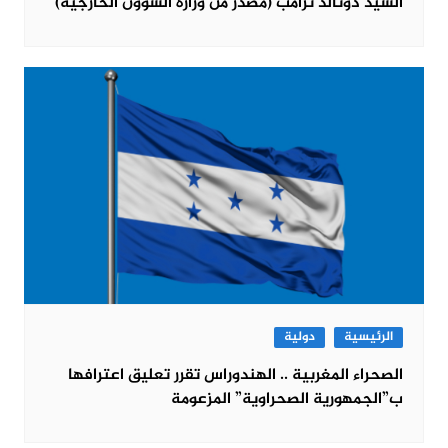
السيد دونالد ترامب (مصدر من وزارة الشؤون الخارجية)
الرئيسية
دولية
الصحراء المغربية .. الهندوراس تقرر تعليق اعترافها
ب”الجمهورية الصحراوية” المزعومة