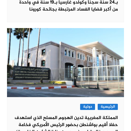
بـ24 سنة سجناً وكولدو غارسيا بـ19 سنة في واحدة
من أكبر قضايا الفساد المرتبطة بجائحة كورونا
الرئيسية
دولية
المملكة المغربية تدين الهجوم المسلح الذي استهدف
حفلا أقيم بواشنطن بحضور الرئيس الأمريكي فخامة