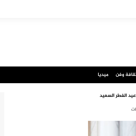
قافة وفن
ميديا
ت