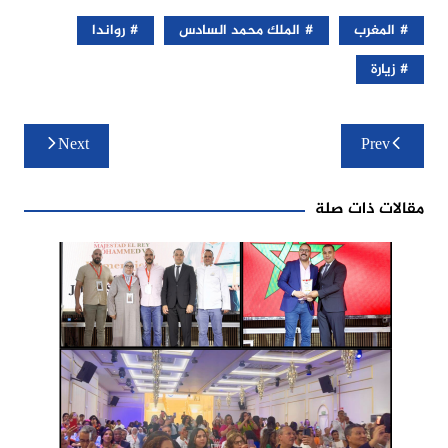
المغرب
الملك محمد السادس
رواندا
زيارة
تصفّح
Next
Prev
المقالات
مقالات ذات صلة