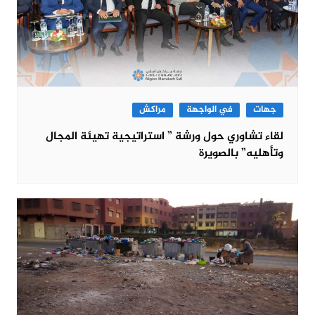
جهات
في الواجهة
مراكش
لقاء تشاوري حول ورشة ” استراتيجية تهيئة المجال
وتأهليه” بالصويرة