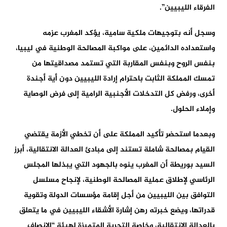
الفرقاء الليبيين”.
وسجل أنه بتوجيهات ملكية سامية، يؤكد المغرب عزمه
واستعداده الدائمين، على مواكبة المصالحة الوطنية في ليبيا،
بنفس الروح وبنفس المقاربة التي تستمد مصداقيتها من
تمسك المملكة الثابت باحترام إرادة الليبيين دون أية أجندة
أخرى، ورفض كل التدخلات الأجنبية الرامية إلى فرض الوصاية
وإملاء الحلول.
وبعدما استحضر تأكيد المملكة على أن تخطي الأزمة يقتضي
القيام بمصالحة شاملة تستند إلى مبادئ العدالة الانتقالية، أبرز
السيد بوريطة أن المغرب ينوه بالجهود التي يبذلها المجلس
الرئاسي لإطلاق عملية المصالحة الوطنية، لإنجاح مسلسل
التوافق بين الليبيين من أجل إقامة مؤسسات الدولة وتقوية
قدراتها، ويضع خبرته رهن إشارة الأشقاء الليبيين في ما يتعلق
بالعدالة الانتقالية، وخاصة التجربة المتميزة لهيئة “الانصاف