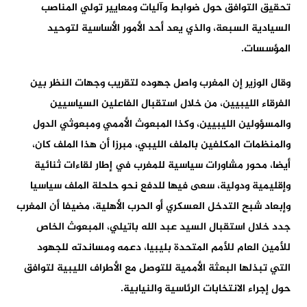
تحقيق التوافق حول ضوابط وآليات ومعايير تولي المناصب
السيادية السبعة، والذي يعد أحد الأمور الأساسية لتوحيد
المؤسسات.
وقال الوزير إن المغرب واصل جهوده لتقريب وجهات النظر بين
الفرقاء الليبيين، من خلال استقبال الفاعلين السياسيين
والمسؤولين الليبيين، وكذا المبعوث الأممي ومبعوثي الدول
والمنظمات المكلفين بالملف الليبي، مبرزا أن هذا الملف كان،
أيضا، محور مشاورات سياسية للمغرب في إطار لقاءات ثنائية
وإقليمية ودولية، سعى فيها للدفع نحو حلحلة الملف سياسيا
وإبعاد شبح التدخل العسكري أو الحرب الأهلية، مضيفا أن المغرب
جدد خلال استقبال السيد عبد الله باتيلي، المبعوث الخاص
للأمين العام للأمم المتحدة بليبيا، دعمه ومساندته للجهود
التي تبذلها البعثة الأممية للتوصل مع الأطراف الليبية لتوافق
حول إجراء الانتخابات الرئاسية والنيابية.