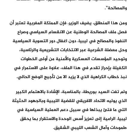
والمصالحة”.
ومن هذا المنطلق، يضيف الوزير، فإن المملكة المغربية تعتبر أن
فصل ملف المصالحة الوطنية عن الانقسام السياسي وصراع
النفوذ والمصالح في ليبيا، دون اغفال دور التسوية السياسية
وحل معضلة الشرعية عبر الانتخابات التشريعية والرئاسية،
وتوحيد المؤسسات العسكرية والأمنية من أولى الخطوات
الكفيلة بإحراز تقدم في هذا الملف، علاوة على الاستمرار في
نبذ خطاب الكراهية الذي لا يزيد الا من تأجيج الوضع الحالي.
ولم تفت السيد بوريطة، بالمناسبة، الإشادة بالاهتمام الكبير
الذي يوليه الاتحاد الافريقي للقضية الليبية وبالجهود الحثيثة
التي ما فتئ يبذلها في سبيل دعم العملية السياسية في
ليبيا، الرامية إلى تعزيز أسس الوحدة والاستقرار بما يحقق
طموحات وآمال الشعب الليبي الشقيق.