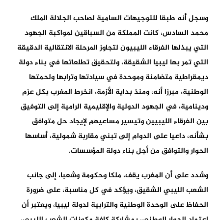
وسجل أنه طبقا للتوجيهات السامية لصاحب الجلالة الملك
محمد السادس، كانت المملكة من السباقين لمواكبة الجهود
التي يبذلها الفرقاء الليبيون لتجاوز المرحلة الانتقالية الدقيقة
التي تمر بها ليبيا الشقيقة، ولتحقيق تطلعاتها في بناء دولة
ديمقراطية متضامنة وموحدة في سيادتها وترابها ولحمتها
الوطنية، مبرزا أنه، ومنذ بداية الأزمة، انخرط المغرب بكل عزم
ودينامية، في الجهود الدولية والإقليمية الرامية إلى التوفيق
بين الفرقاء الليبيين وتيسير مساعيهم لإيجاد حل متوافق
بشأنه، داعيا على الدوام إلى تبني مقاربة شمولية، أساسها
الحوار والتوافق من أجل بناء دولة المؤسسات.
وشدد على أن المغرب يقف، ملكا وحكومة وشعبا، إلى جانب
الشعب الليبي الشقيق، ويؤكد في كل مناسبة، على ضرورة
الحفاظ على الوحدة الوطنية والترابية لدولة ليبيا، ويعتبر أن
اعتماد الحوار الوطني، بمشاركة كافة مكونات الشعب الليبي،