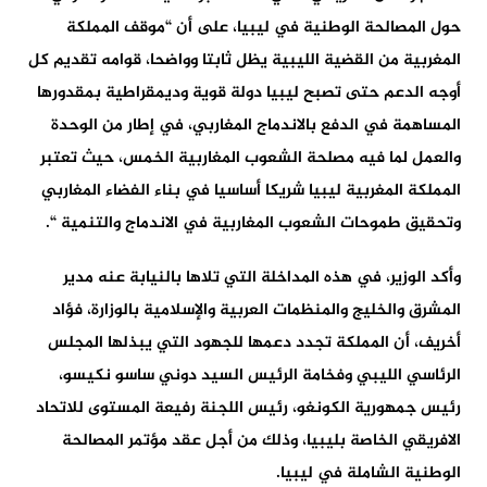
حول المصالحة الوطنية في ليبيا، على أن “موقف المملكة
المغربية من القضية الليبية يظل ثابتا وواضحا، قوامه تقديم كل
أوجه الدعم حتى تصبح ليبيا دولة قوية وديمقراطية بمقدورها
المساهمة في الدفع بالاندماج المغاربي، في إطار من الوحدة
والعمل لما فيه مصلحة الشعوب المغاربية الخمس، حيث تعتبر
المملكة المغربية ليبيا شريكا أساسيا في بناء الفضاء المغاربي
وتحقيق طموحات الشعوب المغاربية في الاندماج والتنمية “.
وأكد الوزير، في هذه المداخلة التي تلاها بالنيابة عنه مدير
المشرق والخليج والمنظمات العربية والإسلامية بالوزارة، فؤاد
أخريف، أن المملكة تجدد دعمها للجهود التي يبذلها المجلس
الرئاسي الليبي وفخامة الرئيس السيد دوني ساسو نكيسو،
رئيس جمهورية الكونغو، رئيس اللجنة رفيعة المستوى للاتحاد
الافريقي الخاصة بليبيا، وذلك من أجل عقد مؤتمر المصالحة
الوطنية الشاملة في ليبيا.