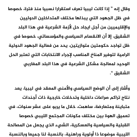
وقال إنه ” إذا كانت ليبيا تعرف استقرارا نسبيا منذ فترة، خصوصا
في ظل الجهود التي يبذلها مختلف المتداخلين الدوليين
والإقليميين من أجل ايجاد حل لأزمة الشرعية في هذا البلد
الشقيق، إلا أن الانقسام السياسي والمؤسساتي، خصوصا في
ظل تواجد حكومتين متوازيتين، يحد من فعالية الجهود الدولية
الرامية لتوفير المناخ المناسب لإجراء الانتخابات التي تعتبر الحل
الوحيد لمعالجة مشكل الشرعية في هذا البلد المغاربي
الشقيق “.
وأشار إلى أن الوضع السياسي والأمني المعقد في ليبيا، يعد
نتاج تراكم صراعات داخلية وتدخلات خارجية ذات أجندات
متباينة ومتعارضة، ساهمت، خلال ما يربو على عشر سنوات، في
تعميق الهوة بين مختلف مكونات المجتمع الليبي خصوصا
القبلية والسياسية والعسكرية، الشيء الذي يجعل من المصالحة
الليبية موضوعا ذا أولوية وراهنية، بالنسبة لنا جميعا وبالنسبة