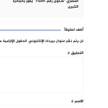
المصري “شكوى رقم 713317” يفوز بالجائزة
الكبرى
أضف تعليقاً
لن يتم نشر عنوان بريدك الإلكتروني.
الحقول الإلزامية م
التعليق
*
الاسم
*