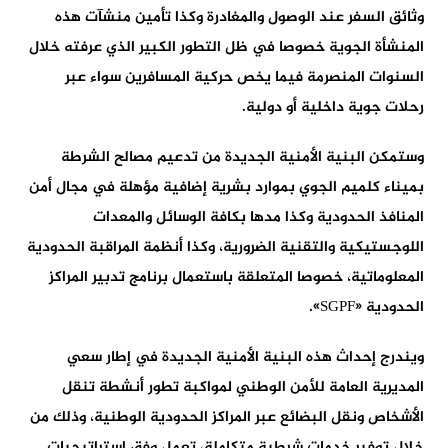
وثائق السفر عند الوصول والمغادرة وكذا تأمين منشآت هذه
المنشأة الجوية خصوصا في ظل التطور الكبير الذي عرفته خلال
السنوات المنصرمة فيما يخص حركية المسافرين سواء عبر
رحلات جوية داخلية أو دولية.
وستمكن البنية الأمنية الجديدة من تدعيم مصالح الشرطة
بميناء كلميم الجوي بموارد بشرية إضافية مؤهلة في مجال أمن
المنافذ الحدودية وكذا مدها بكافة الوسائل والمعدات
اللوجستيكية والتقنية الضرورية، وكذا أنظمة المراقبة الحدودية
المعلوماتية، خصوصا المتعلقة باستعمال برنامج تدبير المراكز
الحدودية «SGPF».
ويندرج إحداث هذه البنية الأمنية الجديدة في إطار سعي
المديرية العامة للأمن الوطني لمواكبة تطور أنشطة تنقل
الأشخاص ونقل البضائع عبر المراكز الحدودية الوطنية، وذلك من
خلال توفير خدمات شرطية متكاملة، تعمل وفق استراتيجيات