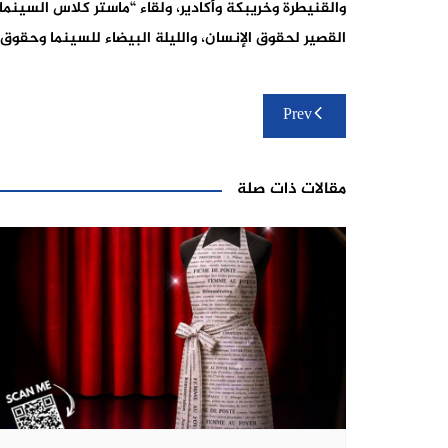
والقنيطرة وخريبكة وأكادير، ولقاء “ماستر كلاس السينما 
القصير لحقوق الإنسان، والليلة البيضاء للسينما وحقوق ا
تصفّح
Prev
المقالات
مقالات ذات صلة