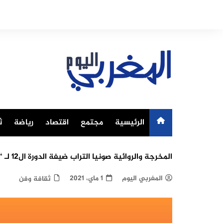
Ski
t
conten
الرئيسية
مجتمع
اقتصاد
رياضة
ث
المخرجة والروائية صونيا التراب ضيفة الدورة ال12 لـ “ماستر كلاس السينما وحقوق الإنسان”
المغربي اليوم
1 ماي، 2021
ثقافة وفن