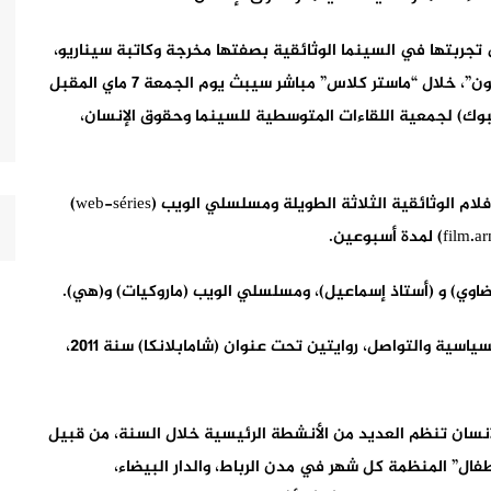
تجربتها في السينما الوثائقية بصفتها مخرجة وكاتبة سيناريو،
وكذلك على تجربتها كمؤسسة لحركة “خارجة على القانون”، خلال “ماستر كلاس” مباشر سيبث يوم الجمعة 7 ماي المقبل
ك) لجمعية اللقاءات المتوسطية للسينما وحقوق الإنسان،
وأشار المصدر إلى أنه سيتم خلال هذا الحدث مناقشة الأفلام الوثائقية الثلاثة الطويلة ومسلسلي الويب (web-séries)
لبيضاوي) و (أستاذ إسماعيل)، ومسلسلي الويب (ماروكيات) و(هي).
ونشرت صونيا التراب، الحاصلة على دبلوم في العلوم السياسية والتواصل، روايتين تحت عنوان (شامابلانكا) سنة 2011،
إنسان تنظم العديد من الأنشطة الرئيسية خلال السنة، من قبيل
ال” المنظمة كل شهر في مدن الرباط، والدار البيضاء،