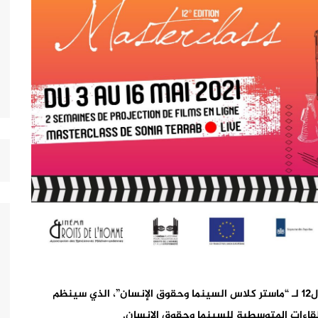
تحل المخرجة والروائية صونيا التراب ضيفة على الدورة ال12 لـ “ماستر كلاس السينما وحقوق الإنسان”، الذي سينظم