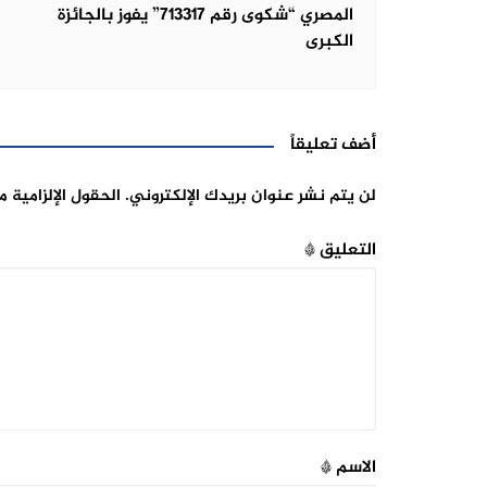
المصري “شكوى رقم 713317” يفوز بالجائزة
الكبرى
أضف تعليقاً
لن يتم نشر عنوان بريدك الإلكتروني.
الحقول الإلزامية م
التعليق
*
الاسم
*