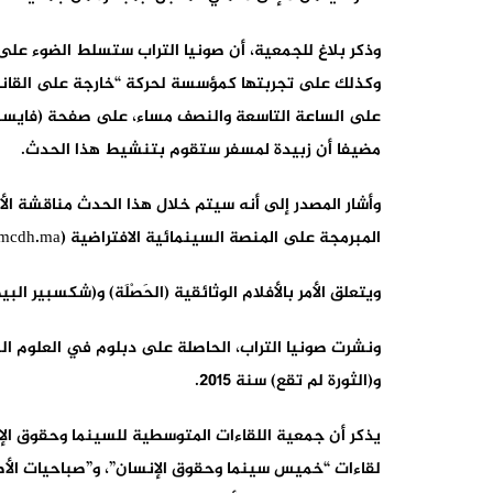
وذكر بلاغ للجمعية، أن صونيا التراب ستسلط الضوء على 
على الساعة التاسعة والنصف مساء، على صفحة (فايسبو
مضيفا أن زبيدة لمسفر ستقوم بتنشيط هذا الحدث.
المبرمجة على المنصة السينمائية الافتراضية (film.armcdh.ma) لمدة أسبوعين.
ويتعلق الأمر بالأفلام الوثائقية (الحَصْلَة) و(شكسبير ا
و(الثورة لم تقع) سنة 2015.
يذكر أن جمعية اللقاءات المتوسطية للسينما وحقوق ال
لقاءات “خميس سينما وحقوق الإنسان”، و”صباحيات الأطف