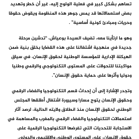
تساهم بشكل كبير في فعلية الولوج إليه، غير أن خطر وتهديد
بعض استعمالاتها قد يمس جوهر هذه المنظومة ويقوض حقوقا
وحريات ومبادئ كونية أساسية” .
وهو ما ارتأينا معه، تضيف السيدة بوعياش، “تدشين مرحلة
جديدة في منهجية اشتغالنا على هذه القضايا بخلق بنية ضمن
الهيكلة الإدارية للمؤسسة الوطنية لحقوق الإنسان، في سياق
مواكبتنا للتحولات على المستوى التكنولوجي والرقمي وطنيا
ودوليا وأثرها على حماية حقوق الإنسان”.
وتجدر الإشارة إلى أن إحداث قسم التكنولوجيا والفضاء الرقمي
وحقوق الإنسان يتوج مسارا وسيرورة اشتغال أطلقها المجلس
الوطني لحقوق الإنسان منذ انطلاق ولايته الحالية، لرصد آثار
استعمالات التكنولوجيا والفضاء الرقمي بالمغرب والمساهمة في
الاستجابة للتحديات التي تفرضها التكنولوجيا الرقمية على
حقوق الإنسان، على المستوى الوطني والإقليمي والدولي.