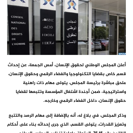
أعلن المجلس الوطني لحقوق الإنسان، أمس الجمعة، عن إحداث
قسم خاص بقضايا التكنولوجيا والفضاء الرقمي وحقوق الإنسان،
ملحق مباشرة برئيسة المجلس، يتولى مهام ذات راهنية
واستراتيجية، ضمن أجندة اشتغال المؤسسة وتتبعها لقضايا
حقوق الإنسان، داخل الفضاء الرقمي وخارجه.
وذكر المجلس، في بلاغ له، أنه بالإضافة إلى مهام الرصد والتتبع
وتعزيز القدرات، يتولى القسم، الذي جرى إحداثه بناء على أحكام