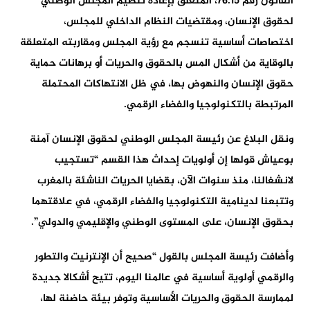
القانون رقم 76.15، المتعلق بإعادة تنظيم المجلس الوطني
لحقوق الإنسان، ومقتضيات النظام الداخلي للمجلس،
اختصاصات أساسية تنسجم مع رؤية المجلس ومقاربته المتعلقة
بالوقاية من أشكال المس بالحقوق والحريات أو برهانات حماية
حقوق الإنسان والنهوض بها، في ظل الانتهاكات المحتملة
المرتبطة بالتكنولوجيا والفضاء الرقمي.
ونقل البلاغ عن رئيسة المجلس الوطني لحقوق الإنسان آمنة
بوعياش قولها إن أولويات إحداث هذا القسم “تستجيب
لانشغالنا، منذ سنوات الآن، بقضايا الحريات الناشئة بالمغرب
وتتبعنا لدينامية التكنولوجيا والفضاء الرقمي، في علاقتهما
بحقوق الإنسان، على المستوى الوطني والإقليمي والدولي”.
وأضافت رئيسة المجلس بالقول “صحيح أن الإنترنيت والتطور
والرقمي أولوية أساسية في عالمنا اليوم، تتيح أشكالا جديدة
لممارسة الحقوق والحريات الأساسية وتوفر بيئة حاضنة لها،