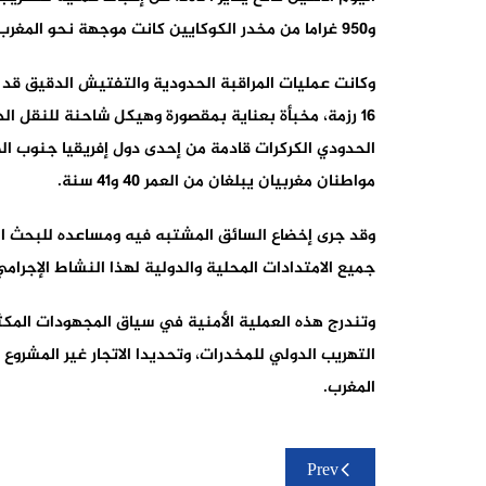
و950 غراما من مخدر الكوكايين كانت موجهة نحو المغرب انطلاقا من الخارج.
وكانت عمليات المراقبة الحدودية والتفتيش الدقيق قد
16 رزمة، مخبأة بعناية بمقصورة وهيكل شاحنة للنقل ال
الحدودي الكركرات قادمة من إحدى دول إفريقيا جنوب ا
مواطنان مغربيان يبلغان من العمر 40 و41 سنة.
وقد جرى إخضاع السائق المشتبه فيه ومساعده للبحث ال
جميع الامتدادات المحلية والدولية لهذا النشاط الإجرام
وتندرج هذه العملية الأمنية في سياق المجهودات المكثف
التهريب الدولي للمخدرات، وتحديدا الاتجار غير المشروع 
المغرب.
تصفّح
Prev
المقالات