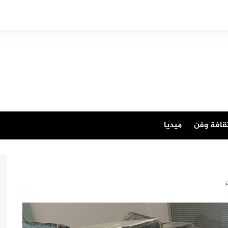
قافة وفن
ميديا