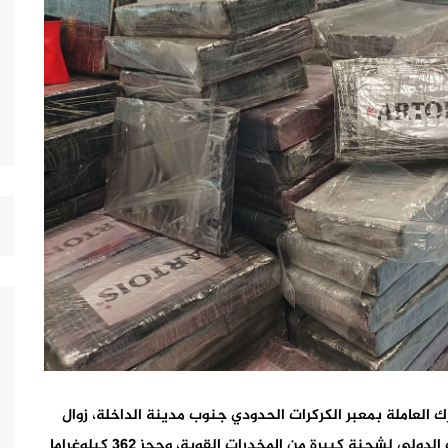
العاملة بمعبر الكركرات الحدودي جنوب مدينة الداخلة، زوال
اليوم الاثنين فاتح يناير 2024، عن إحباط عملية للتهريب الدولي لشحنة كبيرة من المخدرات القوية، وحجز 362 كيلوغراما