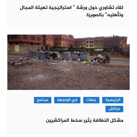
لقاء تشاوري حول ورشة ” استراتيجية تهيئة المجال
وتأهليه” بالصويرة
الرئيسية
جهات
في الواجهة
مجتمع
مراكش
مشكل النظافة يثير سخط المراكشيين