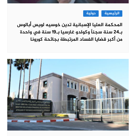
الرئيسية
دولية
المحكمة العليا الإسبانية تدين خوسيه لويس أبالوس
بـ24 سنة سجناً وكولدو غارسيا بـ19 سنة في واحدة
من أكبر قضايا الفساد المرتبطة بجائحة كورونا