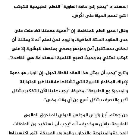
المستدام “يدفع إلى حافة الهاوية” النظم الطبيعية للكوكب
التي تدعم الحياة على الأرض.
وقال المدير العام للمنظمة، إن “أهمية مهمتنا تضاعفت على
مدى العقود الستة الماضية، واليوم نحن نعلم أنه لا يمكننا أن
نحظى بمستقبل آمن ومزدهر وصحي ومنصف للبشرية إلا على
كوكب نعتني به وحيث تصبح التنمية المستدامة هي القاعدة”.
وتابع “يجب أن يمثل هذا العقد نقطة تحول، إن الوباء هو دعوة
لإدراك المخاطر الكبيرة التي تشكلها علاقتنا غير المتوازنة
والمدمرة مع الطبيعة”، مضيفا، “يجب علينا الآن التفكير بشكل
أكبر والتصرف بشكل أسرع من أي وقت مضى”.
من جهته، أبرز رئيس المجلس الدولي للصندوق العالمي
للطبيعة، بافان سوخديف، أنه “يجب أن نستفيد من العلاقات
العديدة والمتنوعة والتجارب والمعارف العميقة التي اكتسبناها