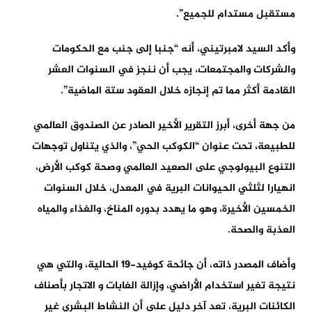
مستقبل مستدام للجميع”.
وأكد السيد لامبرتيني، أنه “جنبا إلى جنب مع الحكومات
والشركات والمجتمعات، يجب أن ننجز في السنوات العشر
القادمة أكثر مما تم إنجازه خلال العقود ستة الماضية”.
من جهة أخرى، أبرز التقرير الأخير الصادر عن الصندوق العالمي
للطبيعة، تحت عنوان “الكوكب الحي”، والذي يتناول توجهات
التنوع البيولوجي على الصعيد العالمي وصحة كوكب الأرض،
انهيارا لثلثي الحيوانات البرية في المعدل، خلال السنوات
الخمسين الأخيرة، وهو ما يهدد بدوره المناخ، والغذاء والمياه
العذبة والصحة.
وأضاف المصدر ذاته، أن جائحة كوفيد-19 الحالية، والتي هي
نتيجة تغير استخدام الأراضي، وإزالة الغابات و الاتجار بأصناف
الكائنات البرية، تعد آخر دليل على أن النشاط البشري غير