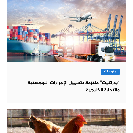
منوعات
“بورتنیت” ملتزمة بتسھیل الإجراءات اللوجستیة
والتجارة الخارجیة