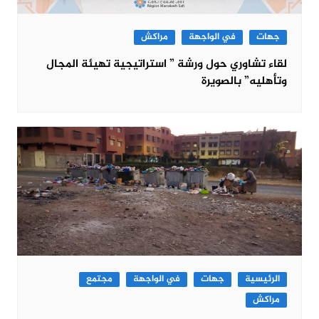
جهات
في الواجهة
مراكش
لقاء تشاوري حول ورشة ” استراتيجية تهيئة المجال
وتأهليه” بالصويرة
الرئيسية
جهات
في الواجهة
مجتمع
مراكش