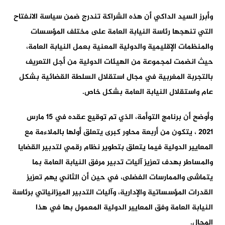
وأبرز السيد الداكي أن هذه الشراكة تندرج ضمن سياسة الانفتاح
التي تنهجها رئاسة النيابة العامة على مختلف المؤسسات
والمنظمات الإقليمية والدولية المعنية بعمل النيابة العامة،
حيث انضمت لمجموعة من الهيئات الدولية من أجل التعريف
بالتجربة المغربية في مجال استقلال السلطة القضائية بشكل
عام واستقلال النيابة العامة بشكل خاص.
وأوضح أن برنامج التوأمة، الذي تم توقيع عقده في 15 مارس
2021 ، يتكون من أربعة محاور كبرى يتعلق أولها بالملاءمة مع
المعايير الدولية فيما يتعلق بتطوير نظام رقمي لتدبير القضايا
والمساطر بهدف تعزيز آليات تدبير مرفق النيابة العامة بما
يتماشى والممارسات الفضلى، في حين أن الثاني يهم تعزيز
القدرات المؤسساتية والإدارية، وآليات التدبير الميزانياتي برئاسة
النيابة العامة وفق المعايير الدولية المعمول بها في هذا
المجال.