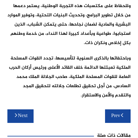
وللحفاظ على مكتسبات هذه التجربة الوطنية، يستمر دعمها
من خلال تطوير البرامج، وتحديث البنيات التحتية، وتوفير الموارد
البشرية والمادية لضمان نجاحها، حتى يتمكن الشباب، الذين
استجابوا، طواعية وبأعداد كبيرة لهذا النداء، من خدمة وطنهم
بكل إخلاص ونكران ذات.
وباحتفائها بالذكرى السنوية لتأسيسها، تجدد القوات المسلحة
الملكية تعبئتها الدائمة خلف القائد الأعلى ورئيس أركان الحرب
العامة للقوات المسلحة الملكية، صاحب الجلالة الملك محمد
السادس، من أجل تحقيق تطلعات جلالته لتحقيق المجد
والتقدم والأمن والاستقرار.
تصفّح
Next
Prev
المقالات
مقالات ذات صلة