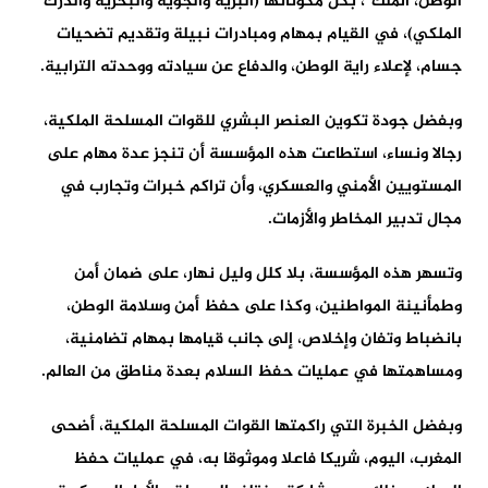
الوطن، الملك”، بكل مكوناتها (البرية والجوية والبحرية والدرك
الملكي)، في القيام بمهام ومبادرات نبيلة وتقديم تضحيات
جسام، لإعلاء راية الوطن، والدفاع عن سيادته ووحدته الترابية.
وبفضل جودة تكوين العنصر البشري للقوات المسلحة الملكية،
رجالا ونساء، استطاعت هذه المؤسسة أن تنجز عدة مهام على
المستويين الأمني والعسكري، وأن تراكم خبرات وتجارب في
مجال تدبير المخاطر والأزمات.
وتسهر هذه المؤسسة، بلا كلل وليل نهار، على ضمان أمن
وطمأنينة المواطنين، وكذا على حفظ أمن وسلامة الوطن،
بانضباط وتفان وإخلاص، إلى جانب قيامها بمهام تضامنية،
ومساهمتها في عمليات حفظ السلام بعدة مناطق من العالم.
وبفضل الخبرة التي راكمتها القوات المسلحة الملكية، أضحى
المغرب، اليوم، شريكا فاعلا وموثوقا به، في عمليات حفظ