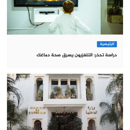
الرئيسية
دراسة تحذر: التلفزيون يسرق صحة دماغك