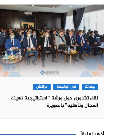
جهات
في الواجهة
مراكش
لقاء تشاوري حول ورشة ” استراتيجية تهيئة
المجال وتأهليه” بالصويرة
أضف تعليقاً