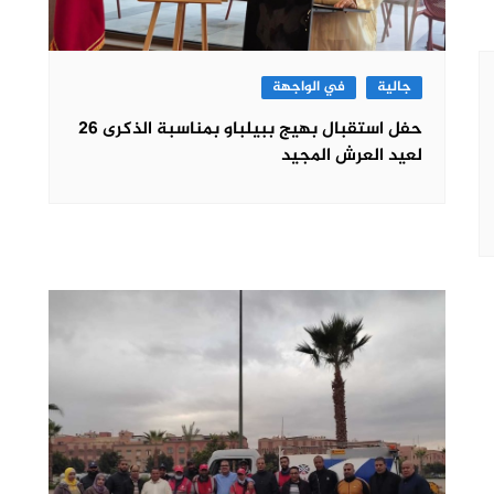
جالية
في الواجهة
حفل استقبال بهيج ببيلباو بمناسبة الذكرى 26
لعيد العرش المجيد