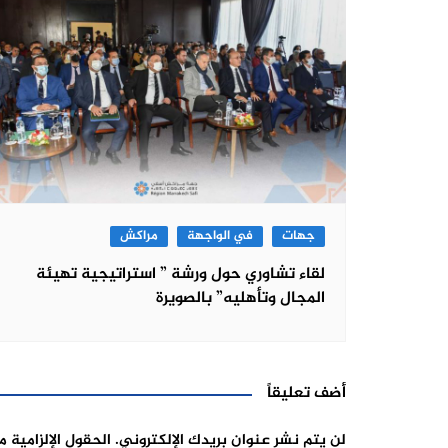
جهات
في الواجهة
مراكش
لقاء تشاوري حول ورشة ” استراتيجية تهيئة
المجال وتأهليه” بالصويرة
أضف تعليقاً
لن يتم نشر عنوان بريدك الإلكتروني.
الحقول الإلزامية م