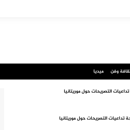
قافة وفن
ميديا
داعيات التصريحات حول موريتانيا