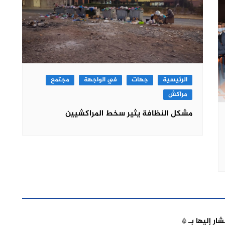
الرئيسية
جهات
في الواجهة
مجتمع
مراكش
مشكل النظافة يثير سخط المراكشيين
شار إليها بـ
*