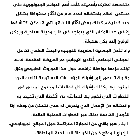
متخصصة تعترف بأهميته كأحد أهم المواقع الجيولوجية على
مستوى العالم باحتضانه لعدد هام من الآثار محفوظة بشكل
جيد كما يضم كذلك بعض الآثار الناذرة والتي لا يمكن اكتشافها
إلا في هذا المكان الذي يتواجد في قلب مدينة سياحية ويمكن
الولوج إليه بكل سهولة.
واذ تثمن الجمعية المغربية للتوجيه والبحث العلمي تفاعل
المجلس الجماعي لأكادير الايجابي مع العريضة المقدمة، فانها
تؤكد عزمها مواصلة ترافعها حول هذا الموروث الطبيعي وفق
مقاربة تسعى إلى إشراك المؤسسات الدستورية لتلعب الدور
المنوط بها وكذلك إشراك كل فعاليات المجتمع المدني في
الخطوات التي نقوم بها لحمايته من الأخطار التي تحيط به
وانتشاله من الإهمال الذي يتعرض له حتى نتمكن من جعله ارثا
للأجيال القادمة وذلك عبر الخطوات العملية التالية:
 بناء سور واقي من الحجارة المتراكمة حول الموقع الجيولوجي.
 إدراج الموقع ضمن الخريطة السياحية للمنطقة.