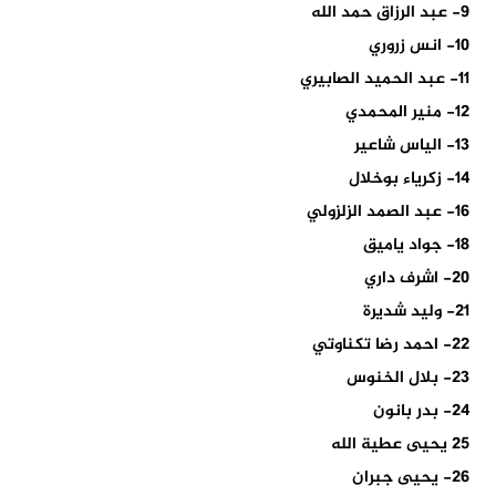
9- عبد الرزاق حمد الله
10- انس زروري
11- عبد الحميد الصابيري
12- منير المحمدي
13- الياس شاعير
14- زكرياء بوخلال
16- عبد الصمد الزلزولي
18- جواد ياميق
20- اشرف داري
21- وليد شديرة
22- احمد رضا تكناوتي
23- بلال الخنوس
24- بدر بانون
25 يحيى عطية الله
26- يحيى جبران