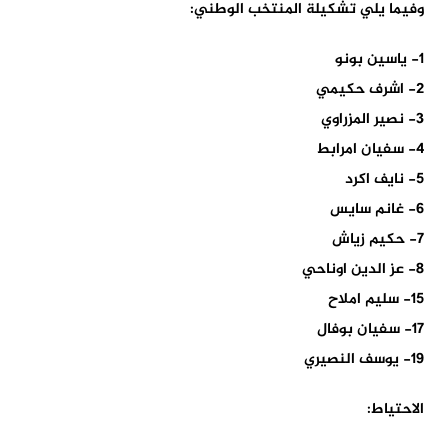
وفيما يلي تشكيلة المنتخب الوطني:
1- ياسين بونو
2- اشرف حكيمي
3- نصير المزراوي
4- سفيان امرابط
5- نايف اكرد
6- غانم سايس
7- حكيم زياش
8- عز الدين اوناحي
15- سليم املاح
17- سفيان بوفال
19- يوسف النصيري
الاحتياط: