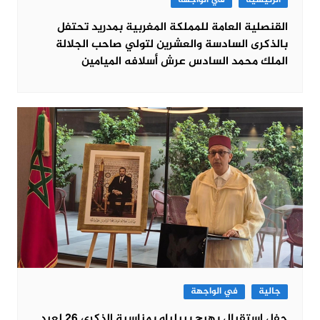
الرئيسية
في الواجهة
القنصلية العامة للمملكة المغربية بمدريد تحتفل
بالذكرى السادسة والعشرين لتولي صاحب الجلالة
الملك محمد السادس عرش أسلافه الميامين
جالية
في الواجهة
حفل استقبال بهيج ببيلباو بمناسبة الذكرى 26 لعيد