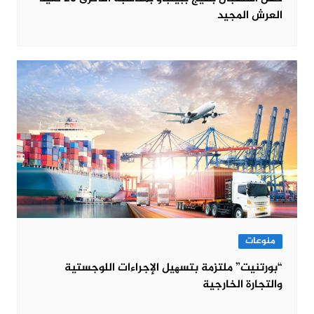
العرش المجيد
منوعات
“بورتنیت” ملتزمة بتسھیل الإجراءات اللوجستیة
والتجارة الخارجیة