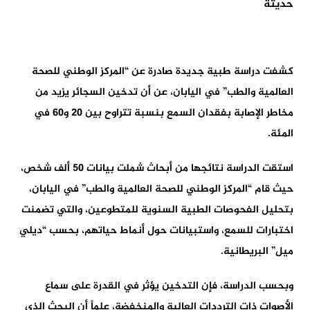
كشفت دراسة طبية جديدة صادرة عن “المركز الوطني للصحة
العالمية والطب” في اليابان، عن أن تدخين السجائر يزيد من
مخاطر الإصابة بفقدان السمع بنسبة تتراوح بين 20 و60 في
المئة.
استقت الدراسة نتائجها من أبحاث شملت بيانات 50 ألف شخص،
حيث قام “المركز الوطني للصحة العالمية والطب” في اليابان،
بتحليل الفحوصات الطبية السنوية للمتطوعين، والتي تضمنت
اختبارات للسمع، واستبيانات حول أنماط حياتهم، بحسب “ديلي
ميل” البريطانية.
وبحسب الدراسة، فإن التدخين يؤثر في القدرة على سماع
الأصوات ذات الترددات العالية والمنخفضة، علماً أن البحث الذي