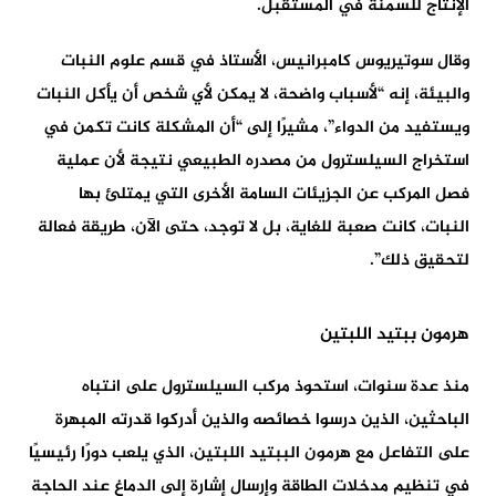
الإنتاج للسمنة في المستقبل.
وقال سوتيريوس كامبرانيس، الأستاذ في قسم علوم النبات
والبيئة، إنه “لأسباب واضحة، لا يمكن لأي شخص أن يأكل النبات
ويستفيد من الدواء”، مشيرًا إلى “أن المشكلة كانت تكمن في
استخراج السيلسترول من مصدره الطبيعي نتيجة لأن عملية
فصل المركب عن الجزيئات السامة الأخرى التي يمتلئ بها
النبات، كانت صعبة للغاية، بل لا توجد، حتى الآن، طريقة فعالة
لتحقيق ذلك”.
هرمون ببتيد اللبتين
منذ عدة سنوات، استحوذ مركب السيلسترول على انتباه
الباحثين، الذين درسوا خصائصه والذين أدركوا قدرته المبهرة
على التفاعل مع هرمون الببتيد اللبتين، الذي يلعب دورًا رئيسيًا
في تنظيم مدخلات الطاقة وإرسال إشارة إلى الدماغ عند الحاجة