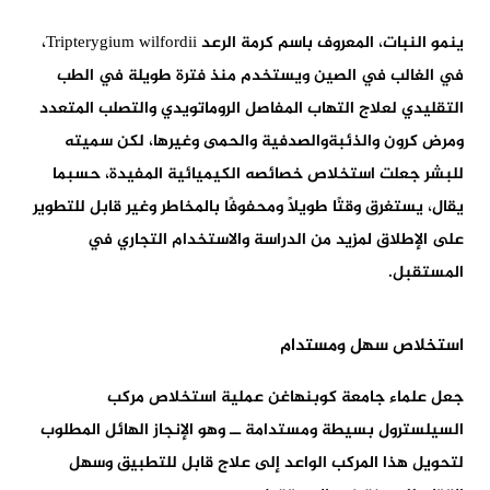
ينمو النبات، المعروف باسم كرمة الرعد Tripterygium wilfordii،
في الغالب في الصين ويستخدم منذ فترة طويلة في الطب
التقليدي لعلاج التهاب المفاصل الروماتويدي والتصلب المتعدد
ومرض كرون والذئبةوالصدفية والحمى وغيرها، لكن سميته
للبشر جعلت استخلاص خصائصه الكيميائية المفيدة، حسبما
يقال، يستغرق وقتًا طويلاً ومحفوفًا بالمخاطر وغير قابل للتطوير
على الإطلاق لمزيد من الدراسة والاستخدام التجاري في
المستقبل.
استخلاص سهل ومستدام
جعل علماء جامعة كوبنهاغن عملية استخلاص مركب
السيلسترول بسيطة ومستدامة ــ وهو الإنجاز الهائل المطلوب
لتحويل هذا المركب الواعد إلى علاج قابل للتطبيق وسهل