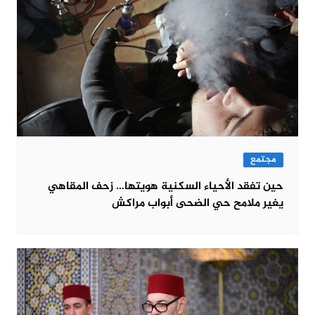
مجتمع
حين تفقد الأحياء السكنية هويتها… زحف المقاهي
يغير ملامح حي الضحى أبواب مراكش