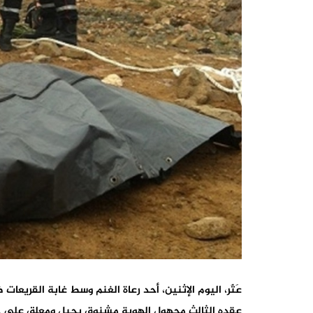
عَثَر، اليوم الإثنين، أحد رعاة الغنم وسط غابة القر
عقده الثالث مجهول الهوية مشنوق بحبل ومعلق على 