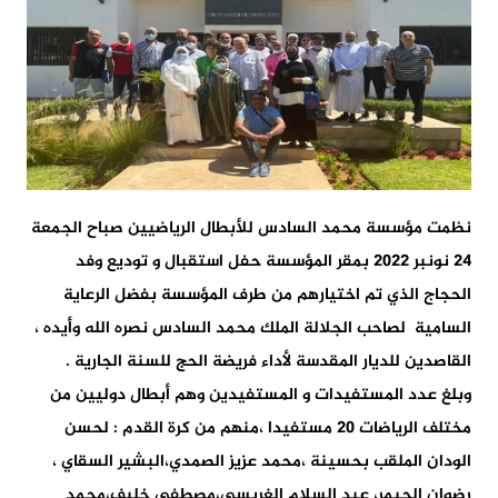
نظمت مؤسسة محمد السادس للأبطال الرياضيين صباح الجمعة
24 نونبر 2022 بمقر المؤسسة حفل استقبال و توديع وفد
الحجاج الذي تم اختيارهم من طرف المؤسسة بفضل الرعاية
السامية لصاحب الجلالة الملك محمد السادس نصره الله وأيده ،
القاصدين للديار المقدسة لأداء فريضة الحج للسنة الجارية .
وبلغ عدد المستفيدات و المستفيدين وهم أبطال دوليين من
مختلف الرياضات 20 مستفيدا ،منهم من كرة القدم : لحسن
الودان الملقب بحسينة ،محمد عزيز الصمدي،البشير السقاي ،
رضوان الحيمر، عبد السلام الغريسي،مصطفى خليف،محمد