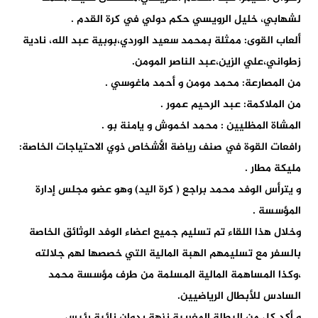
لشهابي، خليل الرويسي حكم دولي في كرة القدم .
ألعاب القوى: ممثلة بمحمد سعيد الوردي،بوبية عبد الله، نادية
زطواني،علي الزين،عبد الناصر المومن.
من المصارعة: محمد مومن و أحمد ماغوسي .
من الملاكمة: عبد الرحيم عمور .
المشاة المظليين : محمد اخموش و يامنة بو .
رافعات القوة في صنف رياضة الأشخاص ذوي الاحتياجات الخاصة:
مليكة مطار .
و يترأس الوفد محمد براجع ( كرة اليد) وهو عضو مجلس إدارة
المؤسسة .
وخلال هذا اللقاء تم تسليم جميع اعضاء الوفد الوثائق الخاصة
بالسفر مع تسليمهم الهبة المالية التي خصصها لهم جلالته
،وكذا المساهمة المالية المسلمة من طرف مؤسسة محمد
السادس للأبطال الرياضيين.
و أكد كل من البطلة المغربية نزهة بدوان نائبة رئيس