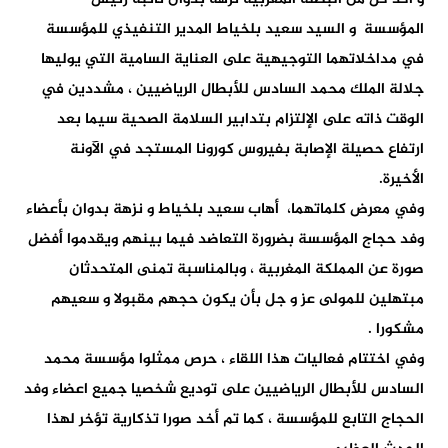
المؤسسة و السيد سعيد بلخياط المدير التنفيذي للمؤسسة
في مداخلاتهما التوجيهية على العناية السامية التي يوليها
جلالة الملك محمد السادس للأبطال الرياضيين ، مشددين في
الوقت ذاته على الإلتزام بتدابير السلامة الصحية سيما بعد
ارتفاع حصيلة الإصابة بفيروس كورونا المستجد في الآونة
الأخيرة.
وفي معرض كلماتهما، أهاب سعيد بلخياط و نزهة بدوان بأعضاء
وفد حجاج المؤسسة بضرورة التعاضد فيما بينهم ويقدموا أفضل
صورة عن المملكة المغربية ، وبالمناسبة تمنى المتحدثان
مبتهلين للمولى عز و جل بأن يكون حجهم مقبولا و سعيهم
مشكورا .
وفي اختتام فعاليات هذا اللقاء ، حرص ممثلوا مؤسسة محمد
السادس للأبطال الرياضيين على توديع شخصيا جميع اعضاء وفد
الحجاج التابع للمؤسسة ، كما تم أخد صورا تذكارية تؤخر لهذا