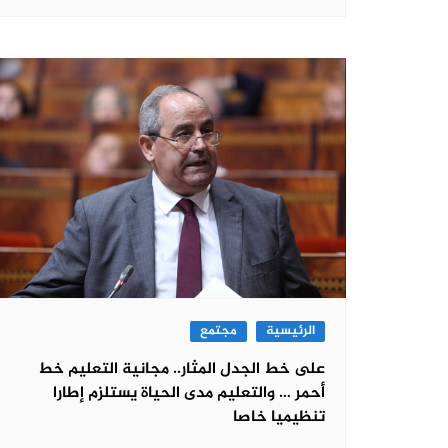
الرئيسية
مجتمع
على خط الجدل المثار.. مجانية التعليم خط
أحمر … والتعليم مدى الحياة يستلزم إطارا
تنظيميا خاصا