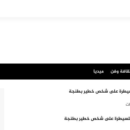
قافة وفن
ميديا
ت