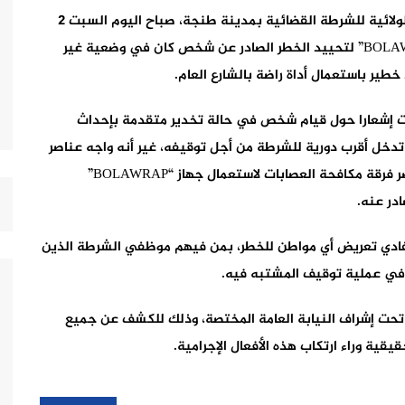
اضطرت عناصر فرقة محاربة العصابات التابعة للمصلحة الولائية للشرطة القضائية بمدينة طنجة، صباح اليوم السبت 2
يوليوز الجاري، لاستعمال منظومة السلاح البديل “BOLAWRAP” لتحييد الخطر الصادر عن شخص كان في وضعية غير
ير باستعمال أداة راضة بالشارع العام.
قت إشعارا حول قيام شخص في حالة تخدير متقدمة بإحداث
دخل أقرب دورية للشرطة من أجل توقيفه، غير أنه واجه عناصر
الأمن بمقاومة عنيفة بواسطة أداة راضة، مما اضطر عناصر فرقة مكافحة العصابات لاستعمال جهاز “BOLAWRAP”
در عنه.
 تفادي تعريض أي مواطن للخطر، بمن فيهم موظفي الشرطة الذين
 في عملية توقيف المشتبه فيه.
تحت إشراف النيابة العامة المختصة، وذلك للكشف عن جميع
ية وراء ارتكاب هذه الأفعال الإجرامية.