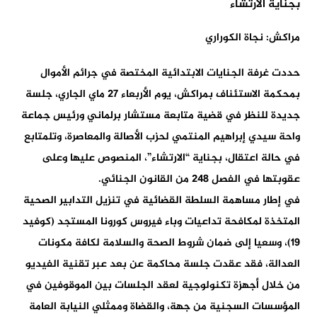
مراكش: نجاة الكوراري
حددت غرفة الجنايات الابتدائية المختصة في جرائم الأموال
بمحكمة الاستئناف بمراكش، يوم الأربعاء 27 ماي الجاري، جلسة
جديدة للنظر في قضية متابعة مستشار برلماني ورئيس جماعة
واحة سيدي إبراهيم المنتمي لحزب الأصالة والمعاصرة، وتلمتابع
في حالة اعتقال، بجناية “الارتشاء”، المنصوص عليها وعلى
عقوبتها في الفصل 248 من القانون الجنائي.
في إطار مساهمة السلطة القضائية في تنزيل التدابير الصحية
المتخذة لمكافحة تداعيات وباء فيروس كورونا المستجد (كوفيد
19)، وسعيا إلى ضمان شروط الصحة والسلامة لكافة مكونات
العدالة، فقد عقدت جلسة محاكمة عن بعد عبر تقنية الفيديو
من خلال أجهزة تكنولوجية لعقد الجلسات بين الموقوفين في
المؤسسات السجنية من جهة، والقضاة وممثلي النيابة العامة