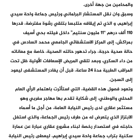
والمحامين من جهة أخرى.
وسبق وان نقل المستشار البرلماني ورئيس جماعة واحة سيدي
إبراهيم، و الذي تم إيقافه متلبسا بتلقي رشوة مفترضة، قدرها
110 ألف درهم “11 مليون سنتيم” داخل فيلته بحي أسيف
بمراكش، إلى المركز الاستشفائي الجامعي محمد السادس في
حالة صحية حرجة، جراء تدهور حالته الصحية، خاصة مع معاناته
من داء السكري، وبعد تلقي المريض الإسعافات الأولية ظل تحت
المراقب الطبية مدة 24 ساعة، قبل أن يغادر المستشفى ليعود
إلى السجن.
وتعود فصول هذه القضية، التي استأثرت باهتمام الرأي العام
المحلي والوطني، إلى شكاية تقدم بها مهاجر مغربي وهو
مستثمر عقاري لدى رئيس النيابة العامة، من أجل ما أسماه
الابتزاز الذي يتعرض له من طرف رئيس الجماعة، والذي استغل
حاجته في استصدار رخصة لبناء مشروع عقاري عبارة عن عمارة
سكنية بتراب جماعة واحة سيدي إبراهيم، ليعطى رئيس النيابة