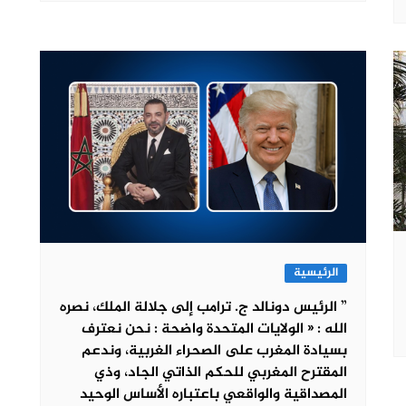
الرئيسية
” الرئيس دونالد ج. ترامب إلى جلالة الملك، نصره
الله : « الولايات المتحدة واضحة : نحن نعترف
بسيادة المغرب على الصحراء الغربية، وندعم
المقترح المغربي للحكم الذاتي الجاد، وذي
المصداقية والواقعي باعتباره الأساس الوحيد