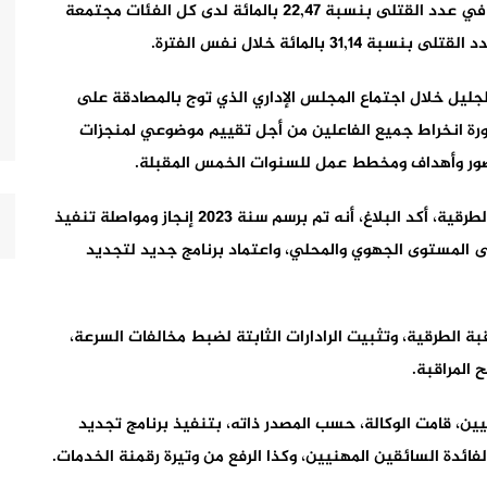
للاستراتيجية الوطنية للسلامة الطرقية، سجل انخفاضا في عدد القتلى بنسبة 22,47 بالمائة لدى كل الفئات مجتمعة
المائة خلال نفس الفترة.
جليل خلال اجتماع المجلس الإداري الذي توج بالمصادقة على
وكالة وميزانيتها برسم سنة 2024، إلى ضرورة انخراط جميع الفاعلين من أجل تقييم موضوعي لمنجزات
وبخصوص تنفيذ برنامج عمل الوكالة الوطنية للسلامة الطرقية، أكد البلاغ، أنه تم برسم سنة 2023 إنجاز ومواصلة تنفيذ
ى المستوى الجهوي والمحلي، واعتماد برنامج جديد لتجديد
قبة الطرقية، وتثبيت الرادارات الثابتة لضبط مخالفات السرعة،
 المراقبة.
ن، قامت الوكالة، حسب المصدر ذاته، بتنفيذ برنامج تجديد
ائدة السائقين المهنيين، وكذا الرفع من وتيرة رقمنة الخدمات.