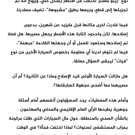
نوع “رينو ماستر”اختفت عن الأنظار بشكل كلي، ويروج أنه تم
تجزيئها إلى قطع، وبيعها بطرق “مشبوهة”، تضيف مصادرنا.
فيما غادرت اخرى مكانها قبل مايزيد عن شهرين، بدعوى
إصلاحها، لكن ولحدود كتابة هذه الأسطر يجهل مصيرها، هل فعلا
تم إصلاحها وستعود للعمل أو أن وجهتها القادمة “مبهمة”،
فيما لم تتوفر لدينا أي معلومة بخصوص السيارة الأخرى من نوع
“فيات” ليبقى السؤال معلقا..
هل مازالت السيارة الأولى قيد الإصلاح وماذا عن الثانية؟ أم أن
مصيرهما معا أضحى مجهولا كسابقتها؟.
وأمام هذه المعطيات، يجد المسؤولون أنفسهم أمام أسئلة
جوهرية يطرحها الرأي العام الإقليمي والمحلي والمهتمون
بالشأن الصحي بالمنطقة، حول مال السيارات التي ظلت مركونة
بمراب المستشفى لسنوات؟ لماذا اختفت فجأة؟ في الوقت