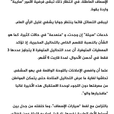
الإسعاف العاطلة، في انتظار ذلك تبقى فرضية الأمور “سايبة”
واردة بقوة.
ليبقى التسائل قائما ينتظر جوابا يشفي غليل الرأي العام.
خدمات “سيئة” إن وجدت، و “منعدمة” في حالات كثيرة، كما هو
الشأن بالنسبة للقسم الخاص بالتحاليل المخبرية، إذ تؤكد
المعطيات المتوفرة، أن عدد التحاليل المتوفرة لا يتجاوز عددها 3
فقط في أحسن الأحوال، لمدة قاربت 6 أشهر.
علما أن واضعي الإعلانات باللوحة الواقعة في بهو المشفى
تحاشوا لغاية ما عرض التحاليل المتاحة حتى يتمكن المواطن
من معرفتها دون اللجوء لوحدة الاستقبال هذه الأخيرة غالبا
“مافخبارها والو”.
بالتزامن مع لغط “سيارات الإسعاف”، وما خلفته من جدل بين
أوساط الأطر الطبية نفسها، زار قبل اسابيع قليلة عون قضائي