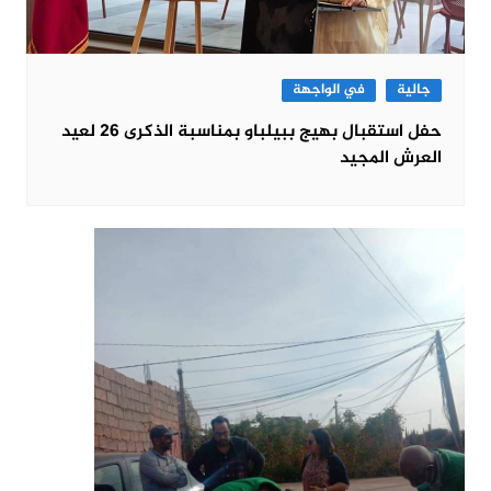
جالية
في الواجهة
حفل استقبال بهيج ببيلباو بمناسبة الذكرى 26 لعيد
العرش المجيد