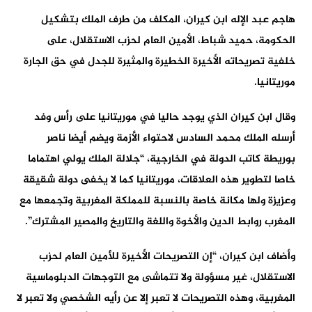
هاجم عبد الإله ابن كيران، المكلف من طرف الملك بتشكيل
الحكومة، حميد شباط، الأمين العام لحزب الاستقلال، على
خلفية تصريحاته الأخيرة الخطيرة والمثيرة للجدل في حق الجارة
موريتانيا.
وقال ابن كيران الذي يوجد حاليا في موريتانيا على رأس وفد
أرسله الملك محمد السادس لاحتواء الأزمة ويضم أيضا ناصر
بوريطة كاتب الدولة في الخارجية، “جلالة الملك يولي اهتماما
خاصا لتطوير هذه العلاقات، موريتانيا كما لا يخفى دولة شقيقة
وعزيزة ولها مكانة خاصة بالنسبة للمملكة المغربية وتجمعها مع
المغرب روابط الدين والأخوة واللغة والتاريخ والمصير المشترك”.
وأضاف ابن كيران، “إن التصريحات الأخيرة للأمين العام لحزب
الاستقلال، غير مسؤولة ولا تتماشى مع التوجهات الدبلوماسية
المغربية، وهذه التصريحات لا تعبر إلا عن رأيه الشخصي ولا تعبر لا