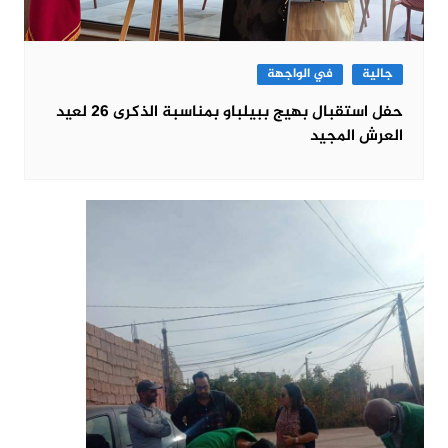
جالية
في الواجهة
حفل استقبال بهيج ببيلباو بمناسبة الذكرى 26 لعيد
العرش المجيد