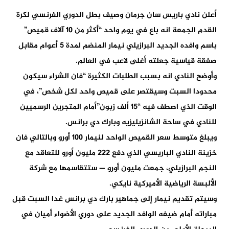
أعلن نادي باريس سان جرمان وصيف بطل الدوري الفرنسي لكرة
القدم الجمعة انه باع في يوم واحد “أكثر من 10 آلاف قميص”
باسم وافده الجديد البرازيلي نيمار المنضم لمدة 5 أعوام مقابل
صفقة قياسية جعلته أغلى لاعب في العالم.
وأوضح النادي انه بسبب الطلبات الكثيرة “فان الشراء سيكون
محدودا السبت وسيقتصر على قميص واحد لكل شخص”، في
الوقت الذي اصطف فيه “15 ألف زبون”أمام المتجرين الرسميين
للنادي في ساحة الشانزيليزيه وبارك دي برانس.
ويبلغ متوسط سعر القميص الواحد لنيمار 100 أورو وبالتالي فان
خزينة النادي الباريسي الذي دفع 222 مليون أورو للتعاقد مع
النجم البرازيلي، جمعت مليون أورو — ستتقاسمها مع شركة
الألبسة الرياضية الأميركية نايكي.
وسيتم تقديم نيمار إلى جماهير بارك دي برانس غدا السبت قبل
مباراته أمام ضيفه الوافد الجديد على دوري الأضواء أميان في