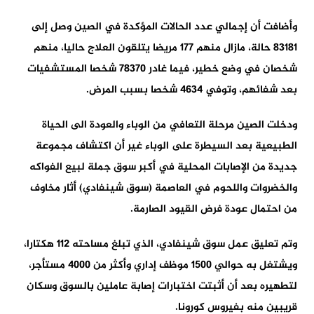
وأضافت أن إجمالي عدد الحالات المؤكدة في الصين وصل إلى
83181 حالة، مازال منهم 177 مريضا يتلقون العلاج حاليا، منهم
شخصان في وضع خطير، فيما غادر 78370 شخصا المستشفيات
بعد شفائهم، وتوفي 4634 شخصا بسبب المرض.
ودخلت الصين مرحلة التعافي من الوباء والعودة الى الحياة
الطبيعية بعد السيطرة على الوباء غير أن اكتشاف مجموعة
جديدة من الإصابات المحلية في أكبر سوق جملة لبيع الفواكه
والخضروات واللحوم في العاصمة (سوق شينفادي) أثار مخاوف
من احتمال عودة فرض القيود الصارمة.
وتم تعليق عمل سوق شينفادي، الذي تبلغ مساحته 112 هكتارا،
ويشتغل به حوالي 1500 موظف إداري وأكثر من 4000 مستأجر،
لتطهيره بعد أن أثبتت اختبارات إصابة عاملين بالسوق وسكان
قريبين منه بفيروس كورونا.