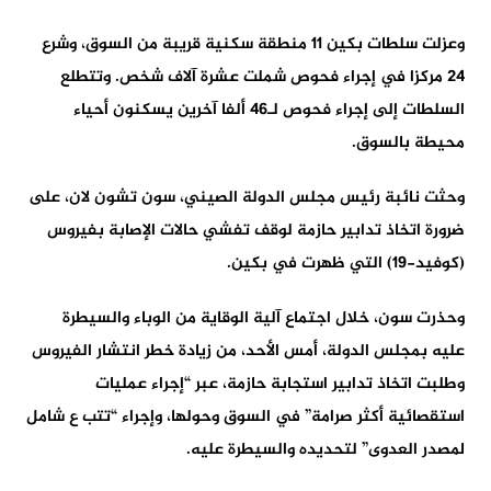
وعزلت سلطات بكين 11 منطقة سكنية قريبة من السوق، وشرع
24 مركزا في إجراء فحوص شملت عشرة آلاف شخص. وتتطلع
السلطات إلى إجراء فحوص لـ46 ألفا آخرين يسكنون أحياء
محيطة بالسوق.
وحثت نائبة رئيس مجلس الدولة الصيني، سون تشون لان، على
ضرورة اتخاذ تدابير حازمة لوقف تفشي حالات الإصابة بفيروس
(كوفيد-19) التي ظهرت في بكين.
وحذرت سون، خلال اجتماع آلية الوقاية من الوباء والسيطرة
عليه بمجلس الدولة، أمس الأحد، من زيادة خطر انتشار الفيروس
وطلبت اتخاذ تدابير استجابة حازمة، عبر “إجراء عمليات
استقصائية أكثر صرامة” في السوق وحولها، وإجراء “تتب ع شامل
لمصدر العدوى” لتحديده والسيطرة عليه.