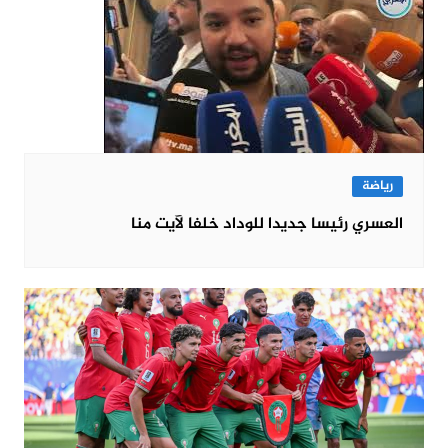
رياضة
العسري رئيسا جديدا للوداد خلفا لآيت منا