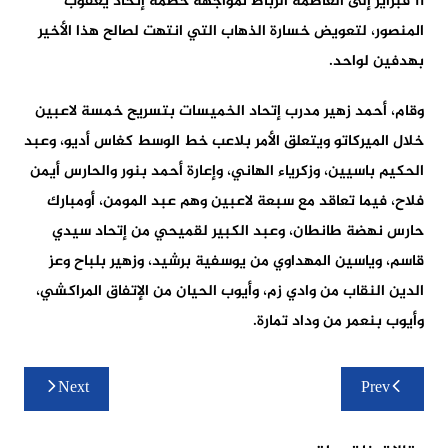
11 فبراير إلى العاصمة الرباط لمواجهة خصمه إتحاد يعقوب
المنصور، لتعويض خسارة الذهاب التي انتهت لصالح هذا الأخير
بهدفين لواحد.
وقام، أحمد زهير مدرب إتحاد الخميسات بتسريح خمسة لاعبين
خلال الميركاتو ويتعلق الأمر بلاعب خط الوسط كغاس أديو، وعبد
الحكيم باسيين، وزكرياء الهاني، وإعارة أحمد بنور والحارس أيمن
فلاح، فيما تعاقد مع سبعة لاعبين وهم عبد المومن، أومبارك
حارس نهضة طانطان، وعبد الكبير لقميحي من إتحاد سيدي
قاسم، وياسين المهداوي من يوسفية برشيد، وزهير بلباح وعز
الدين النقاب من وادي زم، وأيوب الحيان من الإتفاق المراكشي،
وأيوب بنعمر من وداد تمارة.
تصفّح
Next
Prev
المقالات