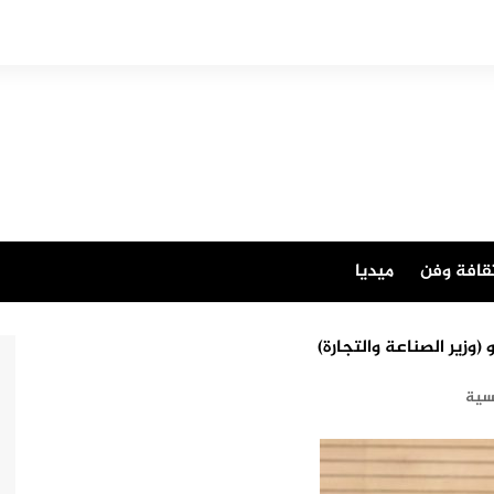
قافة وفن
ميديا
سية