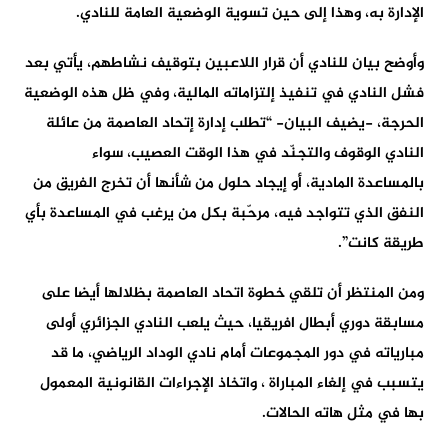
الإدارة به، وهذا إلى حين تسوية الوضعية العامة للنادي.
وأوضح بيان للنادي أن قرار اللاعبين بتوقيف نشاطهم، يأتي بعد
فشل النادي في تنفيذ إلتزاماته المالية، وفي ظل هذه الوضعية
الحرجة، -يضيف البيان- “تطلب إدارة إتحاد العاصمة من عائلة
النادي الوقوف والتجنّد في هذا الوقت العصيب، سواء
بالمساعدة المادية، أو إيجاد حلول من شأنها أن تخرج الفريق من
النفق الذي تتواجد فيه، مرحّبة بكل من يرغب في المساعدة بأي
طريقة كانت”.
ومن المنتظر أن تلقي خطوة اتحاد العاصمة بظلالها أيضا على
مسابقة دوري أبطال افريقيا، حيث يلعب النادي الجزائري أولى
مبارياته في دور المجموعات أمام نادي الوداد الرياضي، ما قد
يتسبب في إلغاء المباراة ، واتخاذ الإجراءات القانونية المعمول
بها في مثل هاته الحالات.