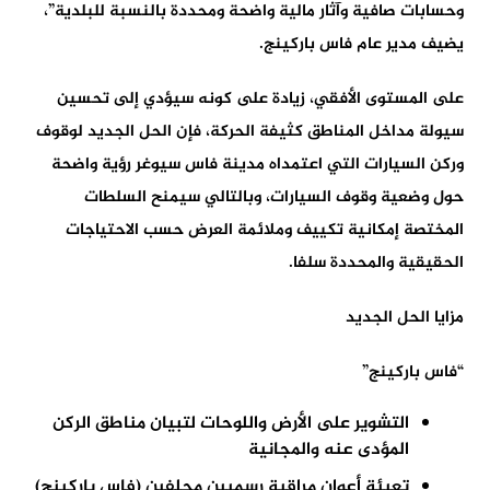
وحسابات صافية وآثار مالية واضحة ومحددة بالنسبة للبلدية”،
يضيف مدير عام فاس باركينج.
على المستوى الأفقي، زيادة على كونه سيؤدي إلى تحسين
سيولة مداخل المناطق كثيفة الحركة، فإن الحل الجديد لوقوف
وركن السيارات التي اعتمداه مدينة فاس سيوغر رؤية واضحة
حول وضعية وقوف السيارات، وبالتالي سيمنح السلطات
المختصة إمكانية تكييف وملائمة العرض حسب الاحتياجات
الحقيقية والمحددة سلفا.
مزايا الحل الجديد
“فاس باركينج”
التشوير على الأرض واللوحات لتبيان مناطق الركن
المؤدى عنه والمجانية
تعبئة أعوان مراقبة رسميين محلفين (فاس باركينج)