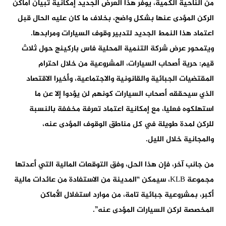
من الناحية الكمية، يوفر هذا العرض الجديد إمكانية تبيان أماكن
الركن المؤدى عنها بشكل واضح، بخلاف ما كان عليه الحال قبل
اعتماد هذا النمط الجديد لتدبير وقوف السيارات ومرابدها.
ويتمحور عرض شركة التنمية المحلية فاس باركينج حول ثلاث
قيم: حرية أصحاب السيارات، المشروعية من خلال احترام
المقتضيات الجبائية والقانونية والاجتماعية، وأخيرا الاقتصاد
الذي سيحققه أصحاب السيارات كونهم لن يؤدوا إلا عن ما
استهلكوه فعليا، مع إمكانية اعتماد تعرفة مخففة بالنسبة
للركن لمدة طويلة في كل مناطق الوقوف المؤدى عنه،
والمجانية خلال الليل.
من جانب آخر، فإن هذا الحل، وفق التوقعات المالية التي أعدتها
مجموعة KLB، سيمكن “المدينة من الاستفادة من عائدات مالية
أكبر، بمشروعية جبائية تامة، من موارد استغلال الأماكن
المخصصة لركن السيارات المؤدى عنه”.