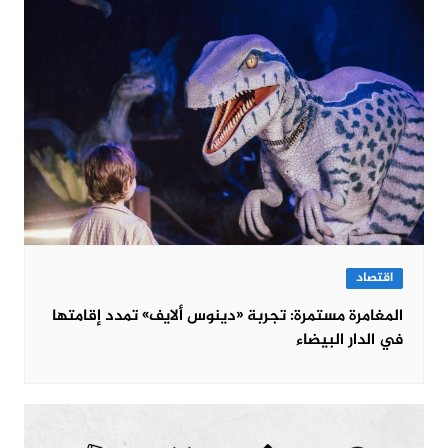
اقتصاد
المغامرة مستمرة: تجربة «دينوس ألايف» تمدد إقامتها
في الدار البيضاء