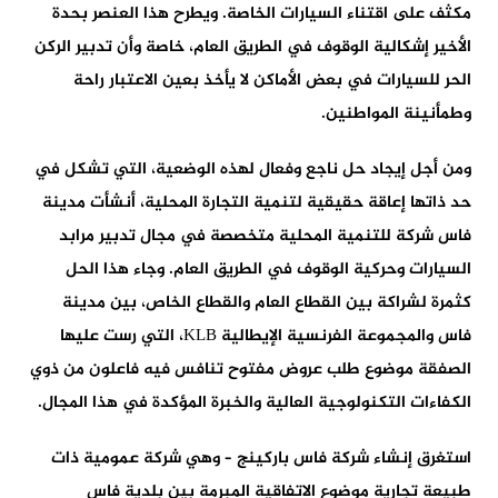
مكثف على اقتناء السيارات الخاصة. ويطرح هذا العنصر بحدة
الأخير إشكالية الوقوف في الطريق العام، خاصة وأن تدبير الركن
الحر للسيارات في بعض الأماكن لا يأخذ بعين الاعتبار راحة
وطمأنينة المواطنين.
ومن أجل إيجاد حل ناجع وفعال لهذه الوضعية، التي تشكل في
حد ذاتها إعاقة حقيقية لتنمية التجارة المحلية، أنشأت مدينة
فاس شركة للتنمية المحلية متخصصة في مجال تدبير مرابد
السيارات وحركية الوقوف في الطريق العام. وجاء هذا الحل
كثمرة لشراكة بين القطاع العام والقطاع الخاص، بين مدينة
فاس والمجموعة الفرنسية الإيطالية KLB، التي رست عليها
الصفقة موضوع طلب عروض مفتوح تنافس فيه فاعلون من ذوي
الكفاءات التكنولوجية العالية والخبرة المؤكدة في هذا المجال.
استغرق إنشاء شركة فاس باركينج – وهي شركة عمومية ذات
طبيعة تجارية موضوع الاتفاقية المبرمة بين بلدية فاس