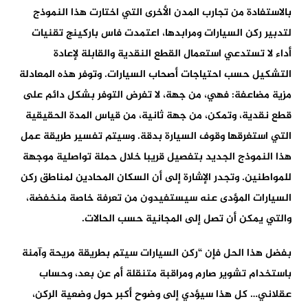
بالاستفادة من تجارب المدن الأخرى التي اختارت هذا النموذج
لتدبير ركن السيارات ومرابدها، اعتمدت فاس باركينج تقنيات
أداء لا تستدعي استعمال القطع النقدية والقابلة لإعادة
التشكيل حسب احتياجات أصحاب السيارات. وتوفر هذه المعادلة
مزية مضاعفة: فهي، من جهة، لا تفرض التوفر بشكل دائم على
قطع نقدية، وتمكن، من جهة ثانية، من قياس المدة الحقيقية
التي استغرقها وقوف السيارة بدقة. وسيتم تفسير طريقة عمل
هذا النموذج الجديد بتفصيل قريبا خلال حملة تواصلية موجهة
للمواطنين. وتجدر الإشارة إلى أن السكان المحادين لمناطق ركن
السيارات المؤدى عنه سيستفيدون من تعرفة خاصة منخفضة،
والتي يمكن أن تصل إلى المجانية حسب الحالات.
بفضل هذا الحل فإن “ركن السيارات سيتم بطريقة مريحة وآمنة
باستخدام تشوير صارم ومراقبة متنقلة أم عن بعد، وحساب
عقلاني… كل هذا سيؤدي إلى وضوح أكبر حول وضعية الركن،